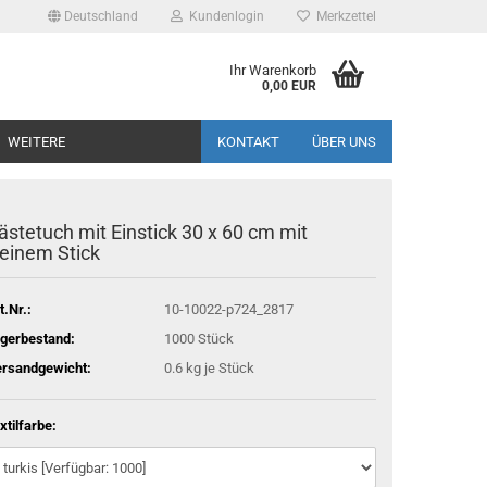
Deutschland
Kundenlogin
Merkzettel
Ihr Warenkorb
0,00 EUR
WEITERE
KONTAKT
ÜBER UNS
ästetuch mit Einstick 30 x 60 cm mit
leinem Stick
t.Nr.:
10-10022-p724_2817
gerbestand:
1000
Stück
rsandgewicht:
0.6
kg je Stück
xtilfarbe: