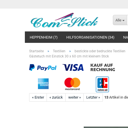
Alle
HEPPENHEIM (7)
HILFSORGANISATIONEN (34)
NA
»
»
Startseite
Textilien
bestickte oder bedruckte Textilien
Gästetuch mit Einstick 30 x 60 cm mit kleinem Stick
« Erster
« zurück
weiter »
Letzter »
13
Artikel in d