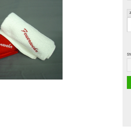
St
St