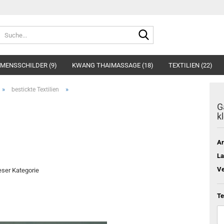
Suche...
MENSSCHILDER (9)
KWANG THAIMASSAGE (18)
TEXTILIEN (22)
»
»
bestickte Textilien
G
k
Ar
La
Ve
ieser Kategorie
Te