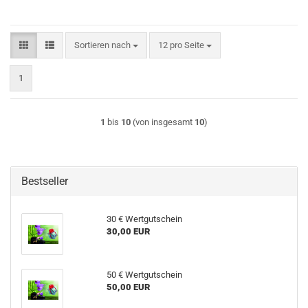
Sortieren nach
pro Seite
Sortieren nach
12 pro Seite
1
1
bis
10
(von insgesamt
10
)
Bestseller
30 € Wertgutschein
30,00 EUR
50 € Wertgutschein
50,00 EUR