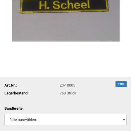
TOP
Art.Nr.:
20-10005
Lagerbestand:
768
Stück
Bandbreite: