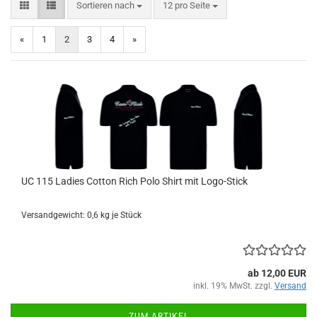
Sortieren nach
pro Seite
Sortieren nach
12 pro Seite
«
1
2
3
4
»
UC 115 Ladies Cotton Rich Polo Shirt mit Logo-Stick
Versandgewicht:
0,6
kg je Stück
ab 12,00 EUR
inkl. 19% MwSt. zzgl.
Versand
ZUM ARTIKEL