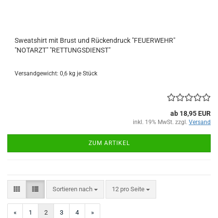
Sweatshirt mit Brust und Rückendruck "FEUERWEHR"
"NOTARZT" "RETTUNGSDIENST"
Versandgewicht:
0,6
kg je Stück
ab 18,95 EUR
inkl. 19% MwSt. zzgl.
Versand
ZUM ARTIKEL
Sortieren nach
pro Seite
Sortieren nach
12 pro Seite
«
1
2
3
4
»